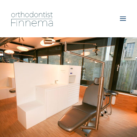
HOME
AFSPRAAK MAKEN
BEHANDELING
TEAM
INSTRUCTIES
TARIEVEN
ONZE PRAKTIJK
ADRES & ROUTE